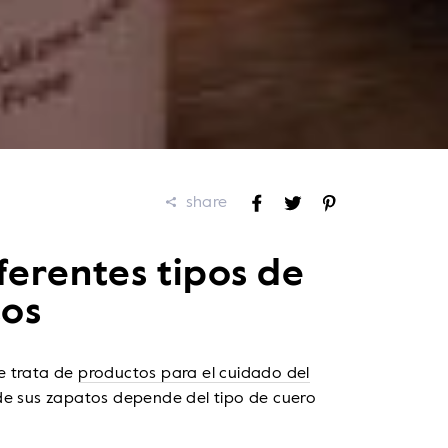
share
Compartir
Tuitear
Pinear
en
en
en
Facebook
Twitter
Pinterest
ferentes tipos de
tos
e trata de
productos para el cuidado del
de sus zapatos depende del tipo de cuero